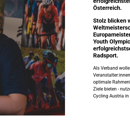
erfolgreichst
Österreich.
Stolz blicken 
Weltmeistersc
Europameister
Youth Olympic
erfolgreichsts
Radsport.
Als Verband wolle
Veranstalter:inne
optimale Rahmenb
Ziele bieten - nu
Cycling Austria in