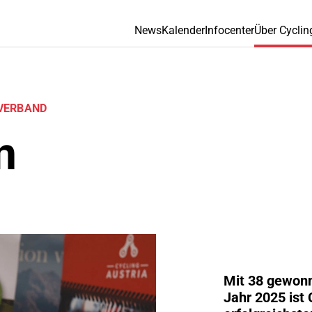
News
Kalender
Infocenter
Über Cyclin
­VERBAND
n
Mit 38 gewonn
Jahr 2025 ist 