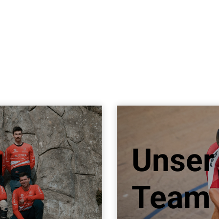
g
Unser
Team