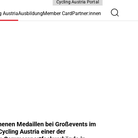
Cycling Austria Portal
g Austria
Ausbildung
Member Card
Partner:innen
enen Medaillen bei Großevents im
Cycling Austria einer der