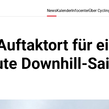
News
Kalender
Infocenter
Über Cyclin
uftaktort für e
ute Downhill-Sa