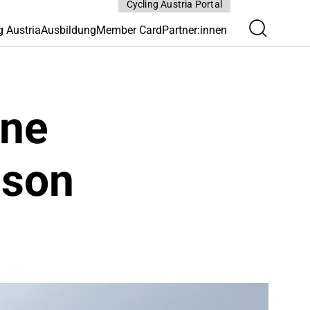
Cycling Austria Portal
g Austria
Ausbildung
Member Card
Partner:innen
ine
ison