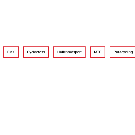
BMX
Cyclocross
Hallenradsport
MTB
Paracycling