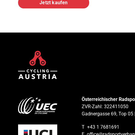
Jetzt kaufen
Österreichischer Radsp
ZVR-Zahl: 322411050
Gadnergasse 69, Top 05 
T
+43 1 7681691
E
office@radsportverban