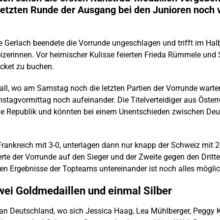
 letzten Runde der Ausgang bei den Junioren noch v
 Gerlach beendete die Vorrunde ungeschlagen und trifft im Hal
weizerinnen. Vor heimischer Kulisse feierten Frieda Rümmele un
icket zu buchen.
l, wo am Samstag noch die letzten Partien der Vorrunde warten. 
stagvormittag noch aufeinander. Die Titelverteidiger aus Öste
e Republik und könnten bei einem Unentschieden zwischen Deu
rankreich mit 3-0, unterlagen dann nur knapp der Schweiz mit 2-
ierte der Vorrunde auf den Sieger und der Zweite gegen den Dritt
n Ergebnisse der Topteams untereinander ist noch alles möglic
wei Goldmedaillen und einmal Silber
 an Deutschland, wo sich Jessica Haag, Lea Mühlberger, Peggy 