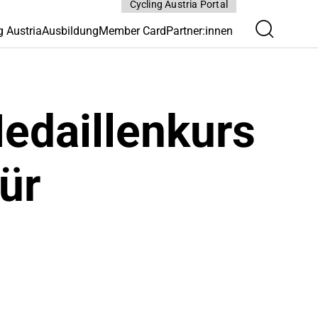
Cycling Austria Portal
g Austria
Ausbildung
Member Card
Partner:innen
edaillenkurs
ür