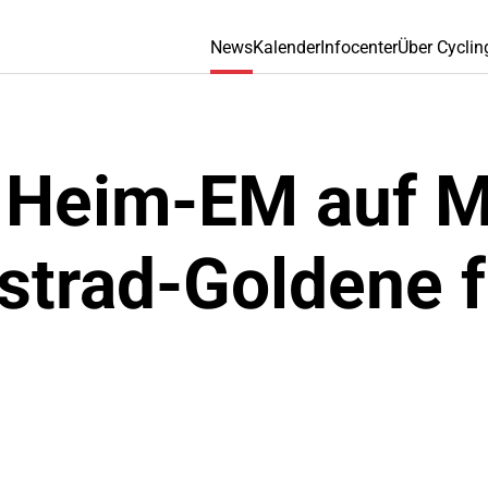
News
Kalender
Infocenter
Über Cyclin
i Heim-EM auf M
strad-Goldene f